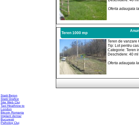
Deschidere: 40 ml
Oferta adaugata l
Anunt
Teren 1000 mp
Teren de vanzare 
Tip: Lot pentru ca
Categorie: Teren i
Deschidere: 40 ml
Oferta adaugata l
Statii Beton
Statii Grafice
Site Web Cluj
Taxi Heathrow to
London
Bitcoin Romania
Implant dentar
Bucuresti
Psiholog Cluj