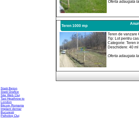
Oferta adaugata l
Anunt
Teren 1000 mp
Teren de vanzare 
Tip: Lot pentru ca
Categorie: Teren i
Deschidere: 40 ml
Oferta adaugata l
Statii Beton
Statii Grafice
Site Web Cluj
Taxi Heathrow to
London
Bitcoin Romania
Implant dentar
Bucuresti
Psiholog Cluj