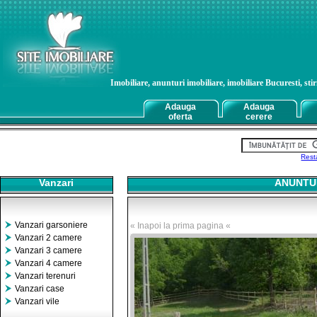
Imobiliare, anunturi imobiliare, imobiliare Bucuresti, stiri
Adauga
Adauga
oferta
cerere
Rest
Vanzari
ANUNTUR
Vanzari garsoniere
« Inapoi la prima pagina «
Vanzari 2 camere
Vanzari 3 camere
Vanzari 4 camere
Vanzari terenuri
Vanzari case
Vanzari vile