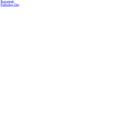
Bucuresti
Psiholog Cluj