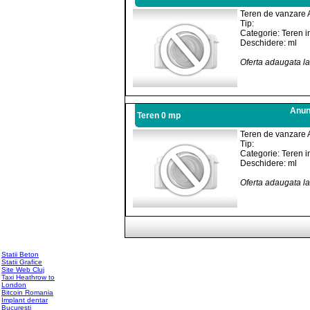
Teren de vanzare 
Tip:
Categorie: Teren i
Deschidere: ml
Oferta adaugata l
Anunt
Teren 0 mp
Teren de vanzare 
Tip:
Categorie: Teren i
Deschidere: ml
Oferta adaugata l
Statii Beton
Statii Grafice
Site Web Cluj
Taxi Heathrow to
London
Bitcoin Romania
Implant dentar
Bucuresti