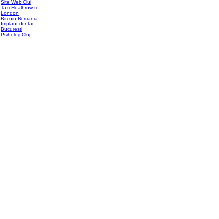
Site Web Cluj
Taxi Heathrow to
London
Bitcoin Romania
Implant dentar
Bucuresti
Psiholog Cluj