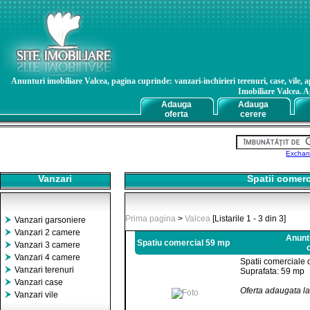
Anunturi imobiliare Valcea, pagina cuprinde: vanzari-inchirieri terenuri, case, vile, a
Imobiliare Valcea. Ag
Adauga
Adauga
oferta
cerere
Exchan
Vanzari
Spatii comerci
Prima pagina
>
Valcea
[Listarile 1 - 3 din 3]
Vanzari garsoniere
Vanzari 2 camere
Anuntu
Spatiu comercial 59 mp
Vanzari 3 camere
Vanzari 4 camere
Spatii comerciale 
Vanzari terenuri
Suprafata: 59 mp
Vanzari case
Oferta adaugata l
Vanzari vile