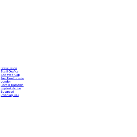
Statii Beton
Statii Grafice
Site Web Cluj
Taxi Heathrow to
London
Bitcoin Romania
Implant dentar
Bucuresti
Psiholog Cluj