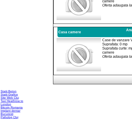
camere
Oferta adaugata l
Anu
Casa camere
Case de vanzare 
Suprafata: 0 mp
Suprafata curte: m
camere
Oferta adaugata l
Statii Beton
Statii Grafice
Site Web Cluj
Taxi Heathrow to
London
Bitcoin Romania
Implant dentar
Bucuresti
Psiholog Cluj