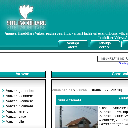
Anunturi imobiliare Valcea, pagina cuprinde: vanzari-inchirieri terenuri, case, vile, a
Imobiliare Valcea. Ag
Adauga
Adauga
oferta
cerere
Statie 
Vanzari
Case Val
Prima pagina
>
Valcea
[Listarile 1 - 28 din 28]
Vanzari garsoniere
Vanzari 2 camere
Anuntu
Casa 4 camere
Vanzari 3 camere
Vanzari 4 camere
Case de vanzare B
Vanzari terenuri
Suprafata: 750 mp
Suprafata curte: 
Vanzari case
4 camere, 2 dormit
Vanzari vile
Oferta adaugata l