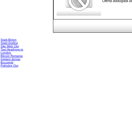
Oferta adaugata l
Statii Beton
Statii Grafice
Site Web Cluj
Taxi Heathrow to
London
Bitcoin Romania
Implant dentar
Bucuresti
Psiholog Cluj