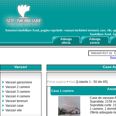
Anunturi imobiliare Arad, pagina cuprinde: vanzari-inchirieri terenuri, case, vile, ap
Imobiliare Arad. Age
Adauga
Adauga
oferta
cerere
Rest
Vanzari
Case Ar
Prima pagina
>
Arad
[Listarile 1 - 50 din 65]
Vanzari garsoniere
Vanzari 2 camere
Anuntu
Casa 1 camere
Vanzari 3 camere
Vanzari 4 camere
Case de vanzare A
Vanzari terenuri
Suprafata: 2158 
Suprafata curte: 
Vanzari case
1 camere, 1 dormit
Vanzari vile
Oferta adaugata l