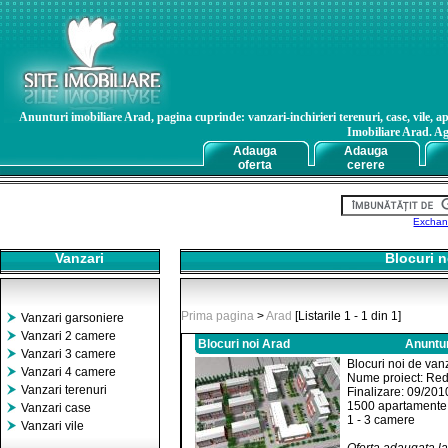
Anunturi imobiliare Arad, pagina cuprinde: vanzari-inchirieri terenuri, case, vile, ap
Imobiliare Arad. Age
Adauga
Adauga
oferta
cerere
Exchan
Vanzari
Blocuri no
Prima pagina
>
Arad
[Listarile 1 - 1 din 1]
Vanzari garsoniere
Vanzari 2 camere
Blocuri noi Arad
Anuntur
Vanzari 3 camere
Blocuri noi de van
Vanzari 4 camere
Nume proiect: Red
Vanzari terenuri
Finalizare: 09/201
1500 apartamente
Vanzari case
1 - 3 camere
Vanzari vile