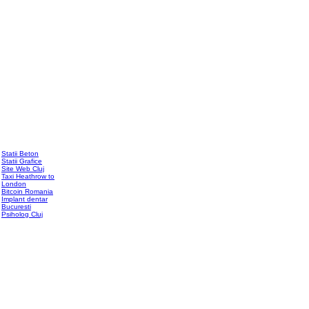
Statii Beton
Statii Grafice
Site Web Cluj
Taxi Heathrow to
London
Bitcoin Romania
Implant dentar
Bucuresti
Psiholog Cluj