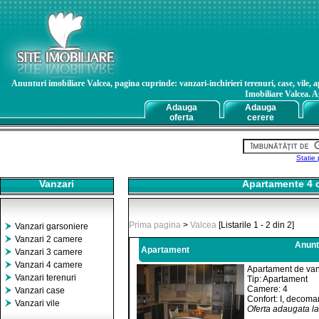
Anunturi imobiliare Valcea, pagina cuprinde: vanzari-inchirieri terenuri, case, vile, a
Imobiliare Valcea. Ag
Adauga
Adauga
oferta
cerere
Statie 
Vanzari
Apartamente 4 ca
Prima pagina
>
Valcea
[Listarile 1 - 2 din 2]
Vanzari garsoniere
Vanzari 2 camere
Anunt
Apartament
Vanzari 3 camere
Vanzari 4 camere
Apartament de va
Vanzari terenuri
Tip: Apartament
Camere: 4
Vanzari case
Confort: I, decoma
Vanzari vile
Oferta adaugata l