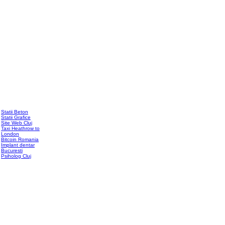
Statii Beton
Statii Grafice
Site Web Cluj
Taxi Heathrow to
London
Bitcoin Romania
Implant dentar
Bucuresti
Psiholog Cluj