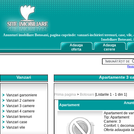
Anunturi imobiliare Botosani, pagina cuprinde: vanzari-inchirieri terenuri, case, vile, 
Imobiliare Botosani. A
Adauga
Adauga
oferta
cerere
Rest
Vanzari
Apartamente 3 cam
Prima pagina
>
Botosani
[Listarile 1 - 1 din 1]
Vanzari garsoniere
Vanzari 2 camere
Anunt
Apartament
Vanzari 3 camere
Vanzari 4 camere
Apartament de van
Vanzari terenuri
Tip: Apartament
Camere: 3
Vanzari case
Confort: I, decoma
Vanzari vile
Oferta adaugata l