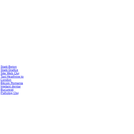
Statii Beton
Statii Grafice
Site Web Cluj
Taxi Heathrow to
London
Bitcoin Romania
Implant dentar
Bucuresti
Psiholog Cluj